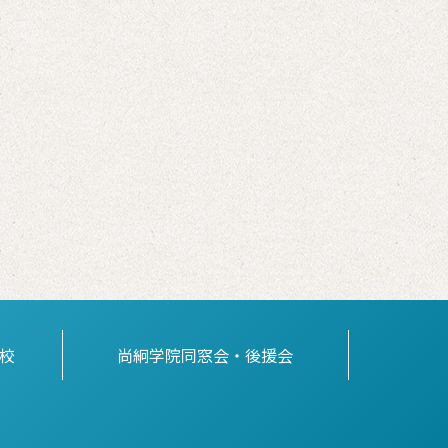
校
尚絅学院同窓会・後援会