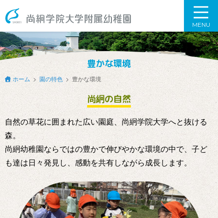
尚絅学院大学附属幼稚園
MENU
豊かな環境
ホーム
園の特色
豊かな環境
尚絅の自然
自然の草花に囲まれた広い園庭、尚絅学院大学へと抜ける
森。
尚絅幼稚園ならではの豊かで伸びやかな環境の中で、子ど
も達は日々発見し、感動を共有しながら成長します。